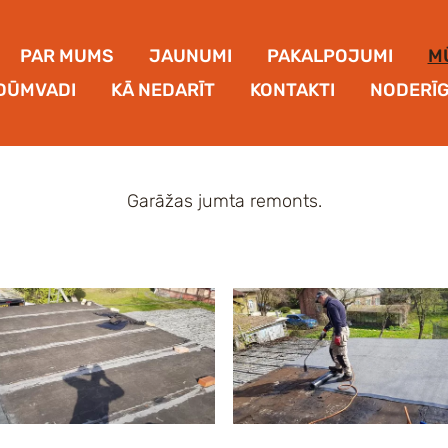
PAR MUMS
JAUNUMI
PAKALPOJUMI
M
DŪMVADI
KĀ NEDARĪT
KONTAKTI
NODERĪG
Garāžas jumta remonts.