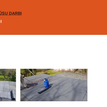
ŪSU DARBI
I