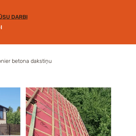
ŪSU DARBI
I
nier betona dakstiņu