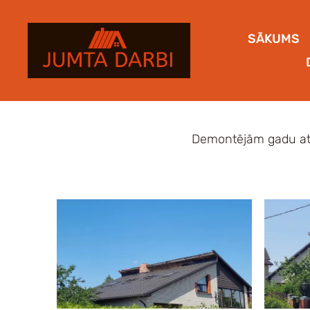
SĀKUMS
Demontējām gadu atp