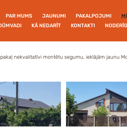
PAR MUMS
JAUNUMI
PAKALPOJUMI
M
DŪMVADI
KĀ NEDARĪT
KONTAKTI
NODERĪG
akaļ nekvalitatīvi montētu segumu, ieklājām jaunu Mo